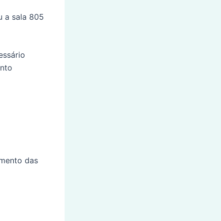
u a sala 805
essário
ento
imento das