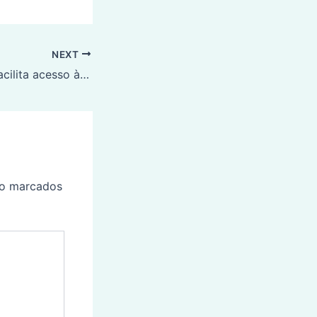
NEXT
Decisão do STF facilita acesso à aposentadoria especial para trabalhadores expostos a riscos à saúde
ão marcados