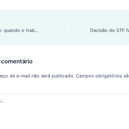
Desvio de função: quando o trabalhador exerce um cargo diferente do registrado
 comentário
eço de e-mail não será publicado.
Campos obrigatórios s