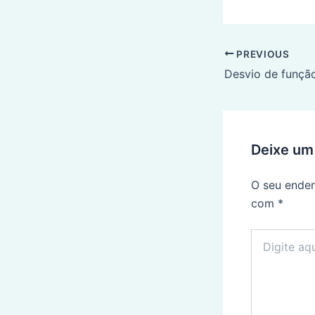
Post
PREVIOUS
navigation
Deixe um
O seu ender
com
*
Digite
aqui...