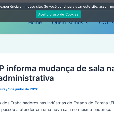
 experiência em nosso site. Se você continua a usar este site, assumim
Aceito o uso de Cookies
Home
Quem Somos
CCT
P informa mudança de sala n
administrativa
oura
/
1 de junho de 2026
 dos Trabalhadores nas Indústrias do Estado do Paraná (F
e passou a atender em uma nova sala no mesmo endereço.