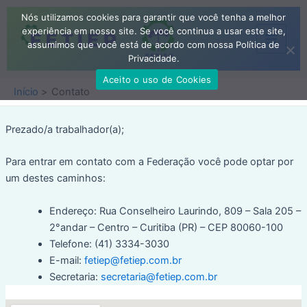
Ir
Nós utilizamos cookies para garantir que você tenha a melhor
para
experiência em nosso site. Se você continua a usar este site,
o
assumimos que você está de acordo com nossa Política de
Main
conteúdo
Privacidade.
Menu
Aceito o uso de Cookies
Início
Contato
Prezado/a trabalhador(a);
Para entrar em contato com a Federação você pode optar por
um destes caminhos:
Endereço: Rua Conselheiro Laurindo, 809 – Sala 205 –
2°andar – Centro – Curitiba (PR) – CEP 80060-100
Telefone: (41) 3334-3030
E-mail:
fetiep@fetiep.com.br
Secretaria:
secretaria@fetiep.com.br