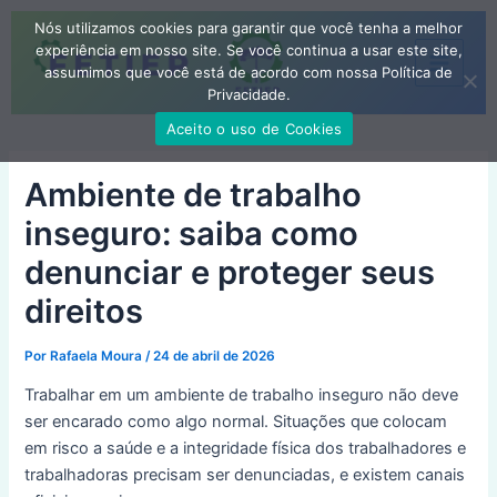
Ir
Nós utilizamos cookies para garantir que você tenha a melhor
para
experiência em nosso site. Se você continua a usar este site,
o
assumimos que você está de acordo com nossa Política de
Main
conteúdo
Privacidade.
Menu
Aceito o uso de Cookies
Ambiente de trabalho
inseguro: saiba como
denunciar e proteger seus
direitos
Por
Rafaela Moura
/
24 de abril de 2026
Trabalhar em um ambiente de trabalho inseguro não deve
ser encarado como algo normal. Situações que colocam
em risco a saúde e a integridade física dos trabalhadores e
trabalhadoras precisam ser denunciadas, e existem canais